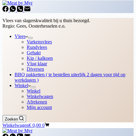
Vlees van slagerskwaliteit bij u thuis bezorgd.
Regio: Gees, Oosterhesselen e.o.
Vlees
Varkensvlees
Rundvlees
Gehakt
Kip / kalkoen
Vlug klaar
Diversen
BBQ pakketten ( te bestellen uiterlijk 2 dagen voor tijd op
werkdagen )
Winkel
Winkel
Winkelwagen
Afrekenen
Mijn account
Zoeken
Winkelwagen
€
0,00
0