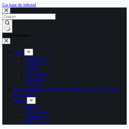
Ga naar de inhoud
Geen resultaten
Vlees
Varkensvlees
Rundvlees
Gehakt
Kip / kalkoen
Vlug klaar
Diversen
BBQ pakketten ( te bestellen uiterlijk 2 dagen voor tijd op
werkdagen )
Winkel
Winkel
Winkelwagen
Afrekenen
Mijn account